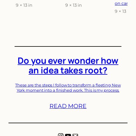
on canvas
9 × 13 in
9 × 13 in
Attributes
Value
Attributes
Value
9 × 13 in
Attribut
Do you ever wonder how
an idea takes root?
These are the steps I follow to transform a fleeting New
York moment into a finished work. This is my process.
READ MORE
Instagram
YouTube
Mail